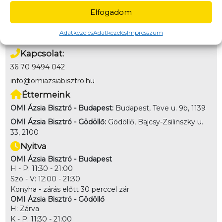
Fizetés
Elfogadom
Online bankkártya, Utánvét (kártya/készpénz az étel
átvételekor)
Adatkezelés
Adatkezelés
Impresszum
Kapcsolat:
36 70 9494 042
info@omiazsiabisztro.hu
Éttermeink
OMI Ázsia Bisztró - Budapest:
Budapest, Teve u. 9b, 1139
OMI Ázsia Bisztró - Gödöllő:
Gödöllő, Bajcsy-Zsilinszky u.
33, 2100
Nyitva
OMI Ázsia Bisztró - Budapest
H - P: 11:30 - 21:00
Szo - V: 12:00 - 21:30
Konyha - zárás előtt 30 perccel zár
OMI Ázsia Bisztró - Gödöllő
H: Zárva
K - P: 11:30 - 21:00