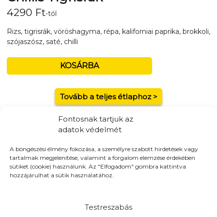
4290
Ft
-tól
Rizs, tigrisrák, vöröshagyma, répa, kaliforniai paprika, brokkoli,
szójaszósz, saté, chilli
KOSÁRBA
Tovább a teljes étlaphoz >
Fontosnak tartjuk az
adatok védelmét
A böngészési élmény fokozása, a személyre szabott hirdetések vagy
Házhozszállítás / Elvitel
Rendelj Online
tartalmak megjelenítése, valamint a forgalom elemzése érdekében
sütiket (cookie) használunk. Az "Elfogadom" gombra kattintva
Szállítunk:
16 -kerület, Kistarcsa, Kerepes, Mogyoród,
hozzájárulhat a sütik használatához.
Gödöllő
Elvitel:
A pénztár oldalon a házhozszállítás mellett elvitel
opciót is választhatsz!
Testreszabás