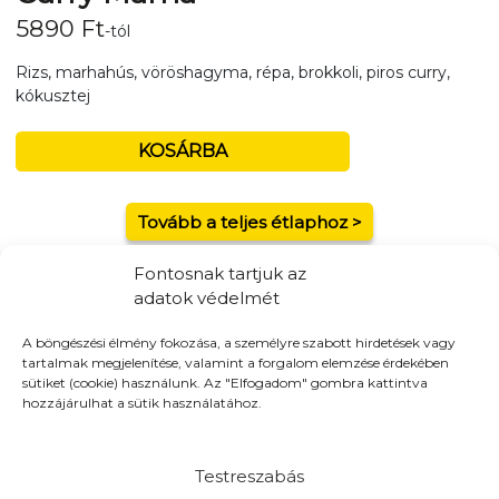
5890
Ft
-tól
Rizs, marhahús, vöröshagyma, répa, brokkoli, piros curry,
kókusztej
KOSÁRBA
Tovább a teljes étlaphoz >
Fontosnak tartjuk az
adatok védelmét
A böngészési élmény fokozása, a személyre szabott hirdetések vagy
Házhozszállítás / Elvitel
Rendelj Online
tartalmak megjelenítése, valamint a forgalom elemzése érdekében
sütiket (cookie) használunk. Az "Elfogadom" gombra kattintva
Szállítunk:
16 -kerület, Kistarcsa, Kerepes, Mogyoród,
hozzájárulhat a sütik használatához.
Gödöllő
Elvitel:
A pénztár oldalon a házhozszállítás mellett elvitel
opciót is választhatsz!
Testreszabás