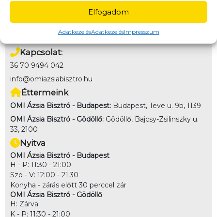
Fizetés
Elfogadom
Online bankkártya, Utánvét (kártya/készpénz az étel
átvételekor)
Adatkezelés
Adatkezelés
Impresszum
Kapcsolat:
36 70 9494 042
info@omiazsiabisztro.hu
Éttermeink
OMI Ázsia Bisztró - Budapest:
Budapest, Teve u. 9b, 1139
OMI Ázsia Bisztró - Gödöllő:
Gödöllő, Bajcsy-Zsilinszky u.
33, 2100
Nyitva
OMI Ázsia Bisztró - Budapest
H - P: 11:30 - 21:00
Szo - V: 12:00 - 21:30
Konyha - zárás előtt 30 perccel zár
OMI Ázsia Bisztró - Gödöllő
H: Zárva
K - P: 11:30 - 21:00