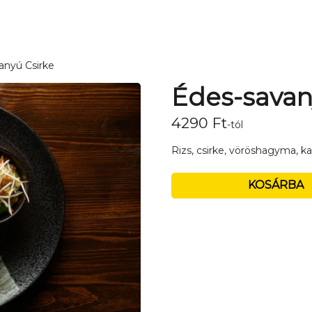
anyú Csirke
Édes-savan
4290
Ft
-tól
Rizs, csirke, vöröshagyma, kal
KOSÁRBA