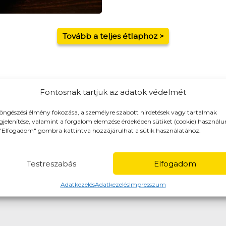
Tovább a teljes étlaphoz >
Fontosnak tartjuk az adatok védelmét
öngészési élmény fokozása, a személyre szabott hirdetések vagy tartalmak
yoród, Gödöllő
jelenítése, valamint a forgalom elemzése érdekében sütiket (cookie) használu
tt elvitel opciót is választhatsz!
"Elfogadom" gombra kattintva hozzájárulhat a sütik használatához.
 étel átvételekor)
Testreszabás
Elfogadom
Adatkezelés
Adatkezelés
Impresszum