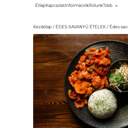
Kilépés
Étlap
Kapcsolat
Információk
Rólunk
Több
a
tartalomba
Kezdőlap
/
ÉDES-SAVANYÚ ÉTELEK
/ Édes-sav