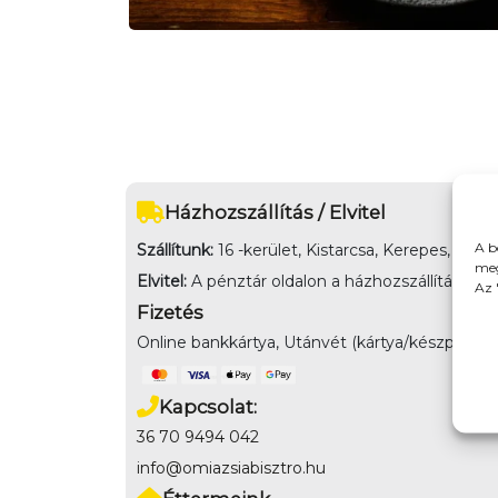
Házhozszállítás / Elvitel
A b
Szállítunk:
16 -kerület, Kistarcsa, Kerepes, Mog
meg
Elvitel:
A pénztár oldalon a házhozszállítás melle
Az 
Fizetés
Online bankkártya, Utánvét (kártya/készpénz az
Kapcsolat:
36 70 9494 042
info@omiazsiabisztro.hu