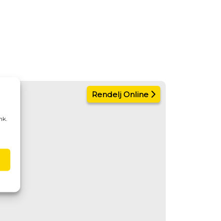
Rendelj Online
nk.