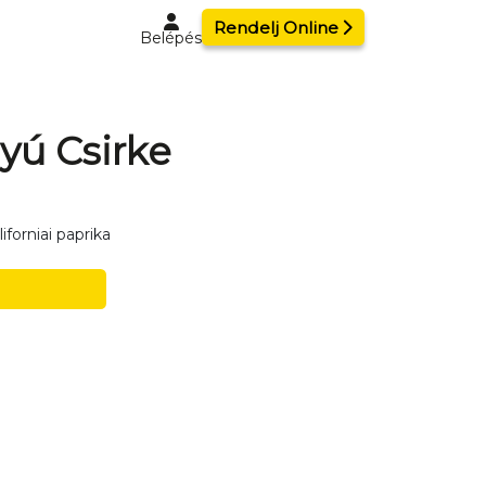
Rendelj Online
Belépés
yú Csirke
iforniai paprika