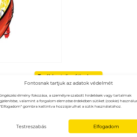
Tovább a teljes étlaphoz >
Fontosnak tartjuk az adatok védelmét
öngészési élmény fokozása, a személyre szabott hirdetések vagy tartalmak
jelenítése, valamint a forgalom elemzése érdekében sütiket (cookie) használu
"Elfogadom" gombra kattintva hozzájárulhat a sütik használatához.
yoród, Gödöllő
Testreszabás
Elfogadom
tt elvitel opciót is választhatsz!