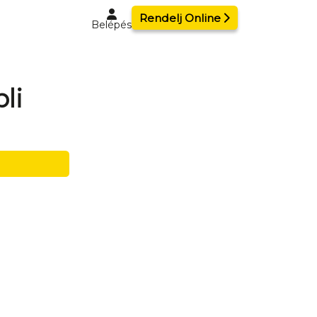
Rendelj Online
Belépés
li