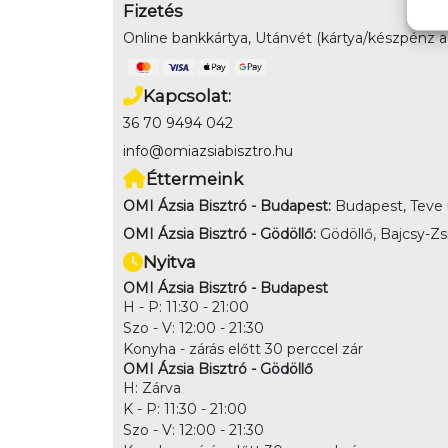
Fizetés
Online bankkártya, Utánvét (kártya/készpénz az
Kapcsolat:
36 70 9494 042
info@omiazsiabisztro.hu
Éttermeink
OMI Ázsia Bisztró - Budapest:
Budapest, Teve u
OMI Ázsia Bisztró - Gödöllő:
Gödöllő, Bajcsy-Zsi
Nyitva
OMI Ázsia Bisztró - Budapest
H - P: 11:30 - 21:00
Szo - V: 12:00 - 21:30
Konyha - zárás előtt 30 perccel zár
OMI Ázsia Bisztró - Gödöllő
H: Zárva
K - P: 11:30 - 21:00
Szo - V: 12:00 - 21:30