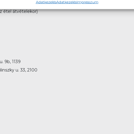
Adatkezelés
Adatkezelés
Impresszum
 étel átvételekor)
. 9b, 1139
linszky u. 33, 2100