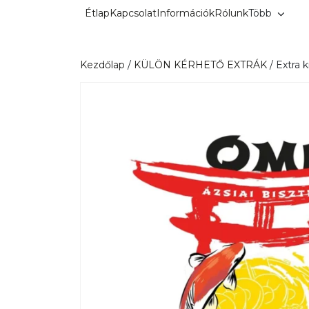
Kilépés
Étlap
Kapcsolat
Információk
Rólunk
Több
a
tartalomba
Kezdőlap
/
KÜLÖN KÉRHETŐ EXTRÁK
/ Extra 