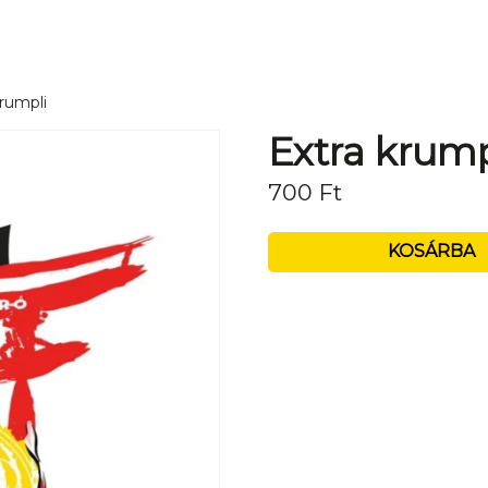
krumpli
Extra krump
700
Ft
KOSÁRBA