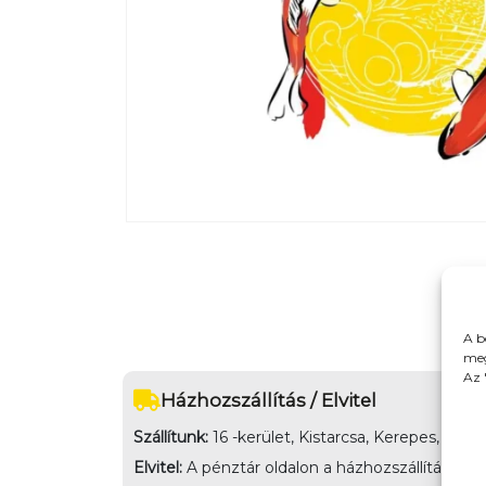
A b
meg
Az 
Házhozszállítás / Elvitel
Szállítunk:
16 -kerület, Kistarcsa, Kerepes, Mog
Elvitel:
A pénztár oldalon a házhozszállítás melle