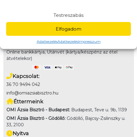
Házhozszállítás / Elvitel
Rendelj Online
Szállítunk:
16 -kerület, Kistarcsa, Kerepes, Mogyoród,
Testreszabás
Gödöllő
Elvitel:
A pénztár oldalon a házhozszállítás mellett elvitel
Elfogadom
opciót is választhatsz!
Adatkezelés
Adatkezelés
Impresszum
Fizetés
Online bankkártya, Utánvét (kártya/készpénz az étel
átvételekor)
Kapcsolat:
36 70 9494 042
info@omiazsiabisztro.hu
Éttermeink
OMI Ázsia Bisztró - Budapest:
Budapest, Teve u. 9b, 1139
OMI Ázsia Bisztró - Gödöllő:
Gödöllő, Bajcsy-Zsilinszky u.
33, 2100
Nyitva