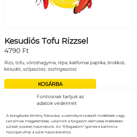
Kesudiós Tofu Rizzsel
4790
Ft
Rizs, tofu, vöröshagyma, répa, kaliforniai paprika, brokkoli,
kesudió, szójaszósz, osztrigaszósz
KOSÁRBA
Fontosnak tartjuk az
adatok védelmét
Tovább a teljes étlaphoz >
A böngészési élmény fokozása, a személyre szabott hirdetések vagy
tartalmak megjelenítése, valamint a forgalom elemzése érdekében
sütiket (cookie) használunk. Az "Elfogadom" gombra kattintva
hozzájárulhat a sütik használatához.