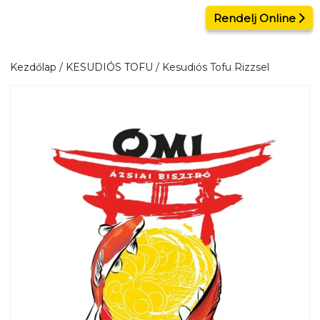
Kilépés
Rendelj Online
a
tartalomba
Kezdőlap
/
KESUDIÓS TOFU
/ Kesudiós Tofu Rizzsel