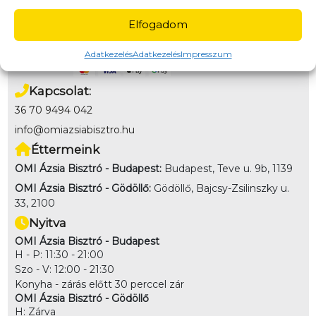
Fizetés
Elfogadom
Online bankkártya, Utánvét (kártya/készpénz az étel
átvételekor)
Adatkezelés
Adatkezelés
Impresszum
Kapcsolat:
36 70 9494 042
info@omiazsiabisztro.hu
Éttermeink
OMI Ázsia Bisztró - Budapest:
Budapest, Teve u. 9b, 1139
OMI Ázsia Bisztró - Gödöllő:
Gödöllő, Bajcsy-Zsilinszky u.
33, 2100
Nyitva
OMI Ázsia Bisztró - Budapest
H - P: 11:30 - 21:00
Szo - V: 12:00 - 21:30
Konyha - zárás előtt 30 perccel zár
OMI Ázsia Bisztró - Gödöllő
H: Zárva