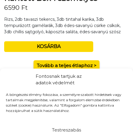
6590
Ft
Rizs, 2db tavaszi tekercs, 3db tintahal karika, 3db
tempurázott garnélarák, 3db édes-savanyú csirke csíkok,
3db chillis sajtgolyó, káposzta saláta, édes-savanyú szósz
KOSÁRBA
Tovább a teljes étlaphoz >
Fontosnak tartjuk az
adatok védelmét
A böngészési élmény fokozása, a személyre szabott hirdetések vagy
tartalmak megjelenítése, valamint a forgalom elemzése érdekében
Házhozszállítás / Elvitel
Rendelj Online
sütiket (cookie) használunk. Az "Elfogadom" gombra kattintva
Szállítunk:
16 -kerület, Kistarcsa, Kerepes, Mogyoród,
hozzájárulhat a sütik használatához.
Gödöllő
Elvitel:
A pénztár oldalon a házhozszállítás mellett elvitel
Testreszabás
opciót is választhatsz!