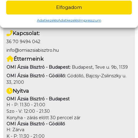
Fizetés
Elfogadom
Online bankkártya, Utánvét (kártya/készpénz az étel
átvételekor)
Adatkezelés
Adatkezelés
Impresszum
Kapcsolat:
36 70 9494 042
info@omiazsiabisztro.hu
Éttermeink
OMI Ázsia Bisztró - Budapest:
Budapest, Teve u. 9b, 1139
OMI Ázsia Bisztró - Gödöllő:
Gödöllő, Bajcsy-Zsilinszky u.
33, 2100
Nyitva
OMI Ázsia Bisztró - Budapest
H - P: 11:30 - 21:00
Szo - V: 12:00 - 21:30
Konyha - zárás előtt 30 perccel zár
OMI Ázsia Bisztró - Gödöllő
H: Zárva
K - P: 11:30 - 21:00