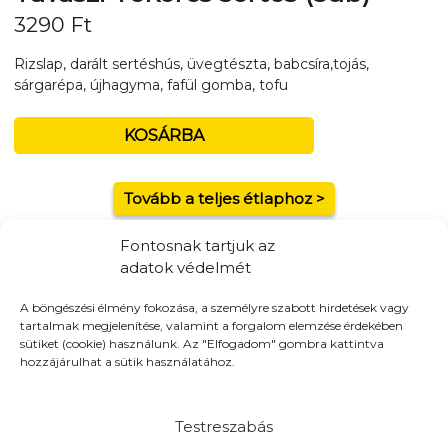
3290
Ft
Rizslap, darált sertéshús, üvegtészta, babcsíra,tojás,
sárgarépa, újhagyma, fafül gomba, tofu
KOSÁRBA
Tovább a teljes étlaphoz >
Fontosnak tartjuk az
adatok védelmét
A böngészési élmény fokozása, a személyre szabott hirdetések vagy
Házhozszállítás / Elvitel
Rendelj Online
tartalmak megjelenítése, valamint a forgalom elemzése érdekében
sütiket (cookie) használunk. Az "Elfogadom" gombra kattintva
Szállítunk:
16 -kerület, Kistarcsa, Kerepes, Mogyoród,
hozzájárulhat a sütik használatához.
Gödöllő
Elvitel:
A pénztár oldalon a házhozszállítás mellett elvitel
opciót is választhatsz!
Testreszabás