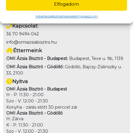
Online bankkártya, Utánvét (kártya/készpénz az étel
Elfogadom
átvételekor)
Adatkezelés
Adatkezelés
Impresszum
Kapcsolat:
36 70 9494 042
info@omiazsiabisztro.hu
Éttermeink
OMI Ázsia Bisztró - Budapest:
Budapest, Teve u. 9b, 1139
OMI Ázsia Bisztró - Gödöllő:
Gödöllő, Bajcsy-Zsilinszky u.
33, 2100
Nyitva
OMI Ázsia Bisztró - Budapest
H - P: 11:30 - 21:00
Szo - V: 12:00 - 21:30
Konyha - zárás előtt 30 perccel zár
OMI Ázsia Bisztró - Gödöllő
H: Zárva
K - P: 11:30 - 21:00
Szo - V: 12:00 - 21:30