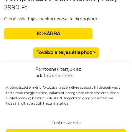
3990
Ft
Garnélarák, tojás, pankómorzsa, földimogyoró
KOSÁRBA
Tovább a teljes étlaphoz >
Fontosnak tartjuk az
adatok védelmét
Házhozszállítás / Elvitel
Rendelj Online
A böngészési élmény fokozása, a személyre szabott hirdetések vagy
tartalmak megjelenítése, valamint a forgalom elemzése érdekében
Szállítunk:
16 -kerület, Kistarcsa, Kerepes, Mogyoród,
sütiket (cookie) használunk. Az "Elfogadom" gombra kattintva
Gödöllő
hozzájárulhat a sütik használatához.
Elvitel:
A pénztár oldalon a házhozszállítás mellett elvitel
opciót is választhatsz!
Testreszabás
Fizetés